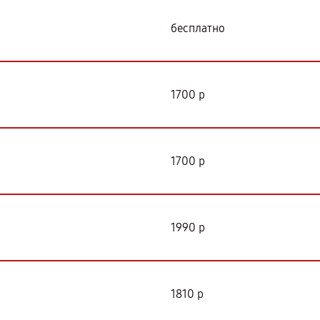
бесплатно
я
1700 р
1700 р
1990 р
1810 р