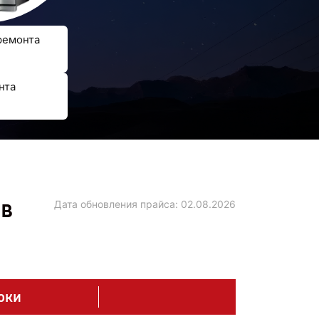
ремонта
нта
 в
Дата обновления прайса:
02.08.2026
оки