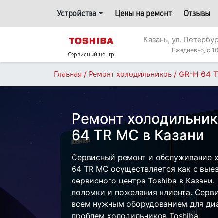
Устройства
Цены на ремонт
Отзывы
Казань, ул. Петербур
Ежедневно, с 10
Сервисный центр
/
/
GR-H 64 
Главная
Ремонт холодильников
Ремонт холодильник
64 TR MC в Казани
Сервисный ремонт и обслуживание х
64 TR MC осуществляется как с выез
сервисного центра Toshiba в Казани.
поломки и пожелания клиента. Серв
всем нужным оборудованием для диа
проблем холодильников Toshiba.