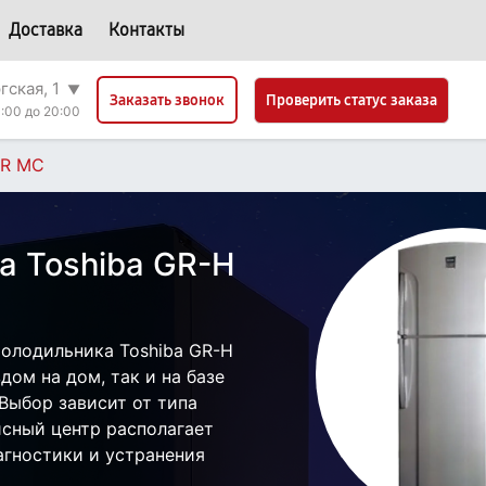
Доставка
Контакты
гская, 1
▼
Проверить статус заказа
Заказать звонок
:00 до 20:00
TR MC
а Toshiba GR-H
олодильника Toshiba GR-H
дом на дом, так и на базе
 Выбор зависит от типа
исный центр располагает
гностики и устранения