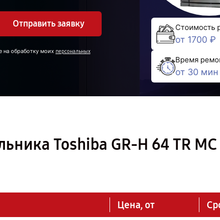
Отправить заявку
Стоимость 
от 1700 ₽
е на обработку моих
персональных
Время ремо
от 30 мин
ьника Toshiba GR-H 64 TR MC
Цена, от
Ср