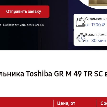
Отправить заявку
Стоимость 
от 1700 ₽
е на обработку моих
персональных
Время ремо
от 30 мин
ьника Toshiba GR M 49 TR SC 
Цена, от
Ср