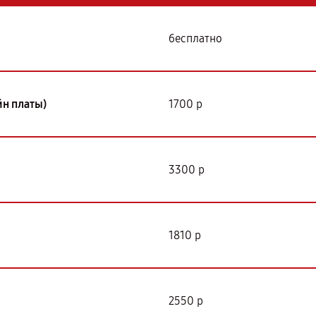
бесплатно
йн платы)
1700 р
3300 р
1810 р
2550 р