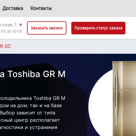
Доставка
Контакты
гская, 1
▼
Проверить статус заказа
Заказать звонок
:00 до 20:00
TR SC
а Toshiba GR M
олодильника Toshiba GR M
ом на дом, так и на базе
 Выбор зависит от типа
исный центр располагает
гностики и устранения