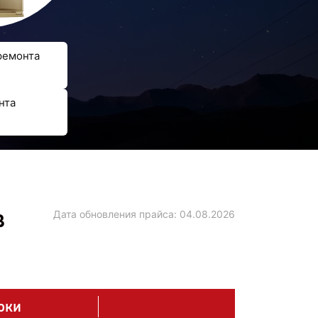
ремонта
нта
в
Дата обновления прайса:
04.08.2026
оки