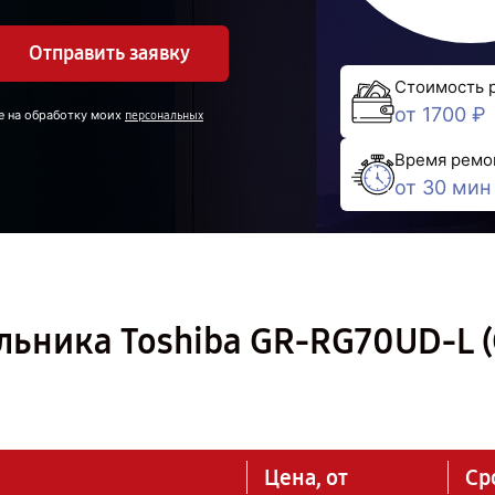
Отправить заявку
Стоимость 
от 1700 ₽
е на обработку моих
персональных
Время ремо
от 30 мин
льника Toshiba GR-RG70UD-L (
Цена, от
Ср