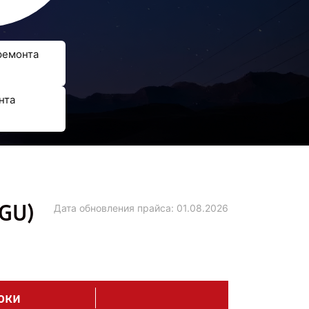
ремонта
нта
GU)
Дата обновления прайса:
01.08.2026
оки