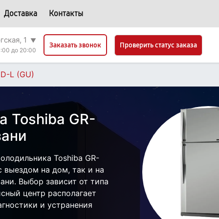
Доставка
Контакты
гская, 1
▼
Проверить статус заказа
Заказать звонок
:00 до 20:00
D-L (GU)
а Toshiba GR-
зани
олодильника Toshiba GR-
 выездом на дом, так и на
зани. Выбор зависит от типа
исный центр располагает
гностики и устранения