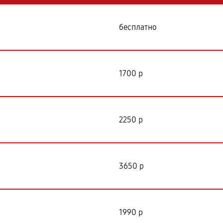
бесплатно
1700 р
2250 р
3650 р
1990 р