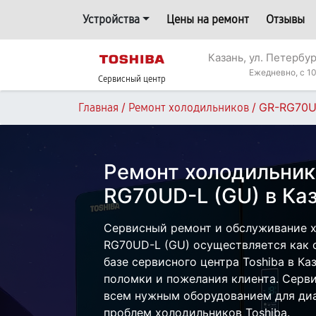
Устройства
Цены на ремонт
Отзывы
Казань, ул. Петербур
Ежедневно, с 10
Сервисный центр
/
/
GR-RG70U
Главная
Ремонт холодильников
Ремонт холодильник
RG70UD-L (GU) в Ка
Сервисный ремонт и обслуживание х
RG70UD-L (GU) осуществляется как с
базе сервисного центра Toshiba в Ка
поломки и пожелания клиента. Серв
всем нужным оборудованием для диа
проблем холодильников Toshiba.