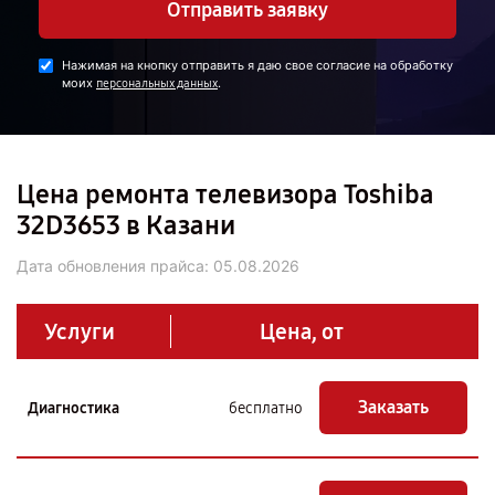
Отправить заявку
Нажимая на кнопку отправить я даю свое согласие на обработку
моих
.
персональных данных
Цена ремонта телевизора Toshiba
32D3653 в Казани
Дата обновления прайса:
05.08.2026
Услуги
Цена, от
Заказать
Диагностика
бесплатно