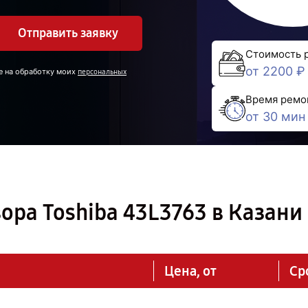
Отправить заявку
Стоимость 
от 2200 ₽
е на обработку моих
персональных
Время ремо
от 30 мин
ора Toshiba 43L3763 в Казани
Цена, от
Ср