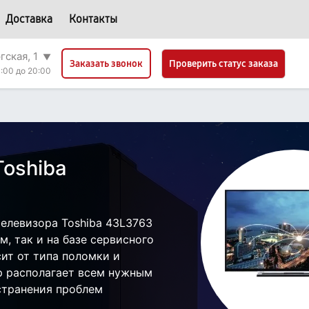
Доставка
Контакты
гская, 1
▼
Проверить статус заказа
Заказать звонок
:00 до 20:00
Toshiba
елевизора Toshiba 43L3763
, так и на базе сервисного
сит от типа поломки и
р располагает всем нужным
странения проблем