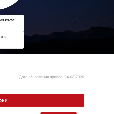
ремонта
нта
Дата обновления прайса:
04.08.2026
оки