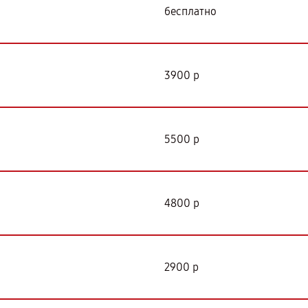
бесплатно
3900 р
5500 р
4800 р
2900 р