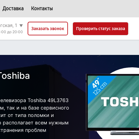
Доставка
Контакты
гская, 1
▼
Проверить статус заказа
Заказать звонок
:00 до 20:00
Toshiba
елевизора Toshiba 49L3763
, так и на базе сервисного
сит от типа поломки и
р располагает всем нужным
странения проблем