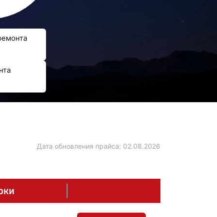
ремонта
нта
Дата обновления прайса:
02.08.2026
оки