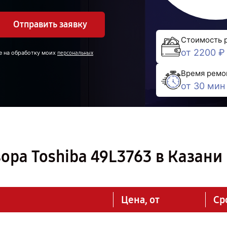
Отправить заявку
Стоимость 
от 2200 ₽
е на обработку моих
персональных
Время ремо
от 30 мин
ора Toshiba 49L3763 в Казани
Цена, от
Ср