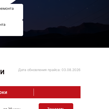
ремонта
нта
ни
Дата обновления прайса:
03.08.2026
оки