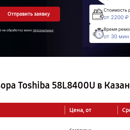
Стоимость 
Отправить заявку
от 2200 ₽
Время ремо
е на обработку моих
персональных
от 30 мин
ора Toshiba 58L8400U в Каза
Цена, от
Ср